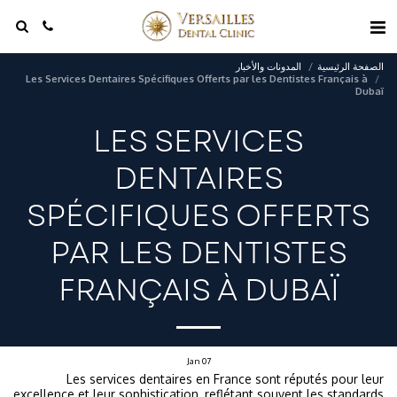
الصفحة الرئيسية
المدونات والأخبار
Les Services Dentaires Spécifiques Offerts par les Dentistes Français à
Dubaï
LES SERVICES
DENTAIRES
SPÉCIFIQUES OFFERTS
PAR LES DENTISTES
FRANÇAIS À DUBAÏ
Jan
07
Les services dentaires en France sont réputés pour leur
excellence et leur sophistication, reflétant souvent les standards